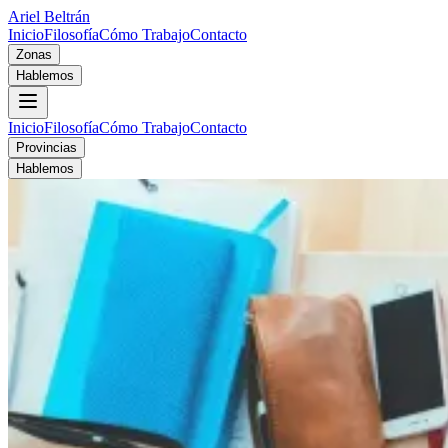
Ariel Beltrán
Inicio
Filosofía
Cómo Trabajo
Contacto
Zonas
Hablemos
Inicio
Filosofía
Cómo Trabajo
Contacto
Provincias
Hablemos